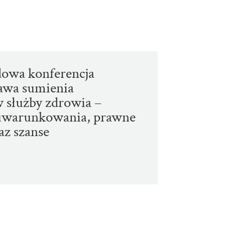
owa konferencja
awa sumienia
 służby zdrowia –
 uwarunkowania, prawne
z szanse