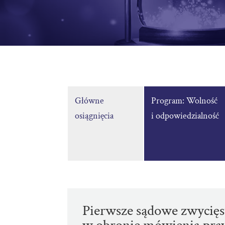
Główne
Program: Wolność
osiągnięcia
i odpowiedzialność
Pierwsze sądowe zwycię