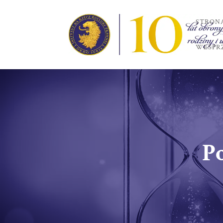
STRON
WESPRZ
Po