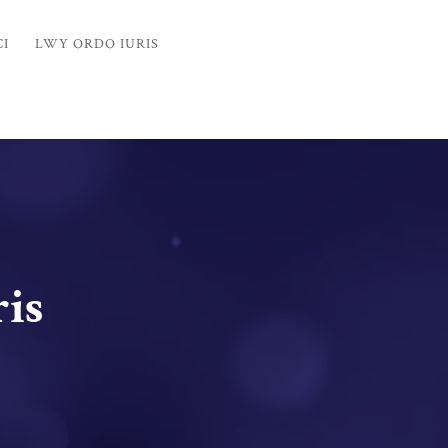
CI
LWY ORDO IURIS
ris