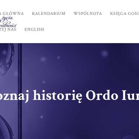
A GŁÓWNA
KALENDARIUM
WSPÓLNOTA
KSIĘGA GOŚ
YJ NAS
ENGLISH
znaj historię Ordo Iu