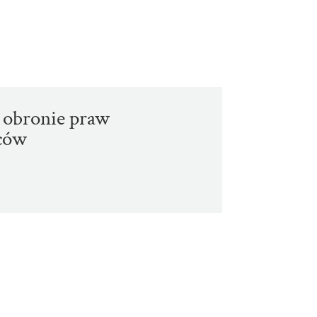
 obronie praw
rców